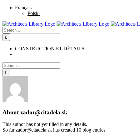
Skip
Facebook
Twitter
Instagram
Pinterest
Français
to
Polski
content
Search
for:
CONSTRUCTION ET DÉTAILS
Search
for:
About
zador@citadela.sk
This author has not yet filled in any details.
So far zador@citadela.sk has created 10 blog entries.