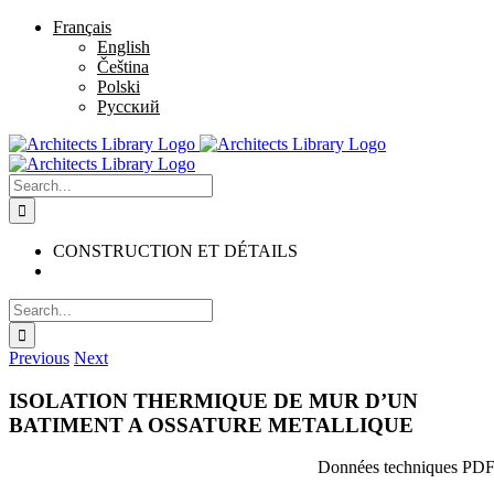
Skip
Facebook
Twitter
Instagram
Pinterest
Français
to
English
content
Čeština
Polski
Русский
Search
for:
CONSTRUCTION ET DÉTAILS
Search
for:
Previous
Next
ISOLATION THERMIQUE DE MUR D’UN
BATIMENT A OSSATURE METALLIQUE
Données techniques PD