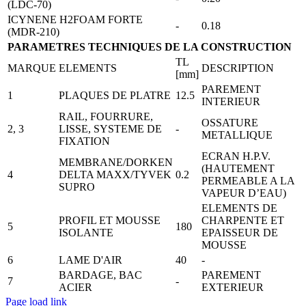
(LDC-70)
ICYNENE H2FOAM FORTE
-
0.18
(MDR-210)
PARAMETRES TECHNIQUES DE LA CONSTRUCTION
TL
MARQUE
ELEMENTS
DESCRIPTION
[mm]
PAREMENT
1
PLAQUES DE PLATRE
12.5
INTERIEUR
RAIL, FOURRURE,
OSSATURE
2, 3
LISSE, SYSTEME DE
-
METALLIQUE
FIXATION
ECRAN H.P.V.
MEMBRANE/DORKEN
(HAUTEMENT
4
DELTA MAXX/TYVEK
0.2
PERMEABLE A LA
SUPRO
VAPEUR D’EAU)
ELEMENTS DE
PROFIL ET MOUSSE
CHARPENTE ET
5
180
ISOLANTE
EPAISSEUR DE
MOUSSE
6
LAME D'AIR
40
-
BARDAGE, BAC
PAREMENT
7
-
ACIER
EXTERIEUR
Page load link