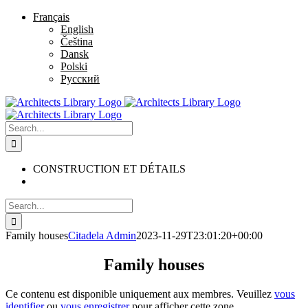
Skip
Facebook
Twitter
Instagram
Pinterest
Français
to
English
content
Čeština
Dansk
Polski
Русский
Search
for:
CONSTRUCTION ET DÉTAILS
Search
for:
Family houses
Citadela Admin
2023-11-29T23:01:20+00:00
Family houses
Ce contenu est disponible uniquement aux membres. Veuillez
vous
identifier
ou
vous enregistrer
pour afficher cette zone.