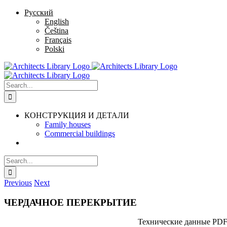
Skip
Русский
to
English
content
Čeština
Français
Polski
Search
for:
КОНСТРУКЦИЯ И ДЕТАЛИ
Family houses
Commercial buildings
Search
for:
Previous
Next
ЧЕРДАЧНОЕ ПЕРЕКРЫТИЕ
Технические данные PD