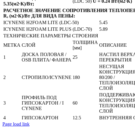
(LDC 50)
U = 0.24 Вт/(м2·К)
5.35(м2·К)/Вт;
РАСЧЕТНОЕ ЗНАЧЕНИЕ СОПРОТИВЛЕНИЯ ТЕПЛОПЕ
R, (м2·К)/Вт ДЛЯ ВИДА ПЕНЫ:
ICYNENE H2FOAM LITE (LDC-50)
5.45
ICYNENE H2FOAM LITE PLUS (LDC-70)
5.89
ТЕХНИЧЕСКИЕ ПАРАМЕТРЫ СТРОЕНИЯ
ТОЛЩИНА
МЕТКА
СЛОЙ
ОПИСАНИЕ
[мм]
ДОСКА ПОЛОВАЯ /
НАСТИЛ ВЕРХ
1
25
OSB ПЛИТА/ ФАНЕРА
ПЕРЕКРЫТИЯ
НЕСУЩАЯ
КОНСТРУКЦИ
2
СТРОПИЛО/ICYNENE
180
80/200 /
ТЕПЛОИЗОЛЯ
СЛОЙ
ПОДДЕРЖИВА
ПРОФИЛЬ ПОД
КОНСТРУКЦИЯ
3
ГИПСОКАРТОН / I
60
ТЕПЛОИЗОЛЯ
CYNENE
СЛОЙ
4
ГИПСОКАРТОН
12.5
ВНУТРЕННЯЯ 
Page load link
Go
to